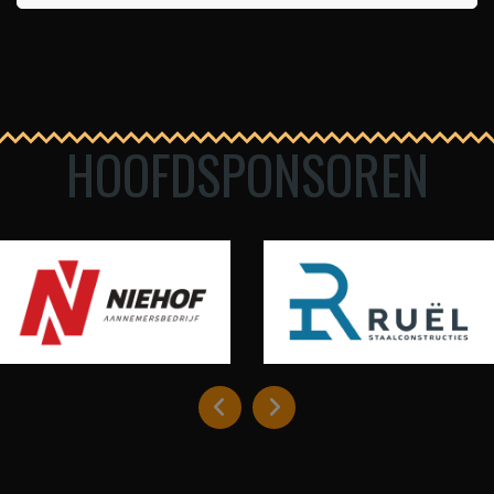
HOOFDSPONSOREN

