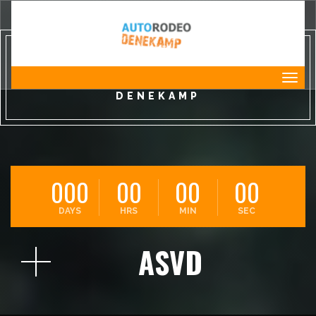
AUTORODEO
Toggl
DENEKAMP
000
00
00
00
DAYS
HRS
MIN
SEC
ASVD