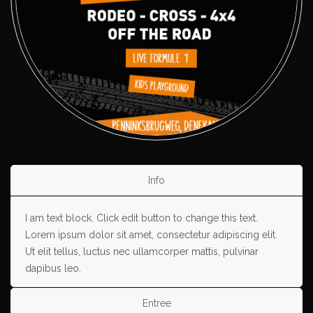
Info
I am text block. Click edit button to change this text.
Lorem ipsum dolor sit amet, consectetur adipiscing elit.
Ut elit tellus, luctus nec ullamcorper mattis, pulvinar
dapibus leo.
Entree