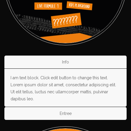
Info
I am text block. Click edit button to change this text.
Lorem ipsum dolor sit amet, consectetur adipiscing elit.
Ut elit tellus, luctus nec ullamcorper mattis, pulvinar
dapibus leo.
Entree