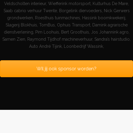
Veldscholten interieur, Wiefferink motorsport, Kulturhus De Mare,
Saab cabrio verhuur Twente, Borgelink diervoeders, Nick Gerwers
grondwerken, Roesthuis tuinmachines, Hassink boomkwekerij,
Slagerij Blokhuis, TomBus, Ophuis Transport, Damink agrarische
dienstverlening, Pim Loohuis, Bert Groothuis, Jos Johannink agro,
Samen Zien, Raymond Tijdhof machineverhuur, Sandra’s hairstudio,
Auto André Tijink, Loonbedrijf Wassink,
Wil jij ook sponsor worden?