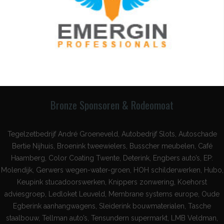
Bronze Sponsoren & Rodeomoat
Tegelzetbedrijf André Groeneveld, Autobedrijf Slots, Autoschade
Bertie Nijhuis, Broenink tweewielers, Busscher meubelen, Café
Haamberg, Color Coating Twente, Deterink, Engbers auto’s, EP:
Molendijk, Gerwers wegen-water-groen, HOH schilderwerken, Hubo,
Keupink stucadoorswerken, Knippers zonwering, Koehorst
adviesgroep, Ledloket Leuveld, Membrane systems europe, Oude
Egberink aanhangwagens, Sleiderink bouwmaterialen, Tasche
staalbouw, Tellman auto’s, Tensundern supermarkt, LMB Veldman,